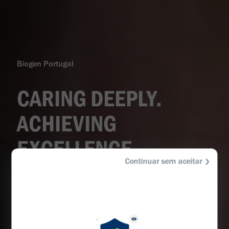
Biogen Portugal
CARING DEEPLY.
ACHIEVING
EXCELLENCE.
Continuar sem aceitar
CHANGING LIVES.