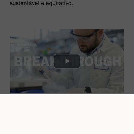
sustentável e equitativo.
Play
Video
Making Breakthroughs
Happen*
* Fazemos os avanços acontecerem